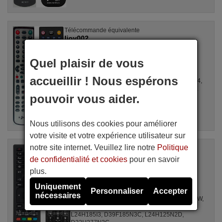
Télécommande équivalente
Ijoy002
Disponible en stock
20,90 €
(TVA incluse)
Quel plaisir de vous
ANTARION
accueillir ! Nous espérons
Pour BSV-19183, BSV19184, BSV 2284, BSV1984,
BSV-2284, I-DISPLAY9019, I-DISPLAY 9032, LUX
pouvoir vous aider.
9022 V 2 JXC, I-DISPLAY 9016, ...
Nous utilisons des cookies pour améliorer
votre visite et votre expérience utilisateur sur
notre site internet. Veuillez lire notre
Politique
Télécommande équivalente
RC4875
de confidentialité et cookies
pour en savoir
Disponible en stock
plus.
20,90 €
(TVA incluse)
Uniquement
ANTARION
Personnaliser
Accepter
nécessaires
Pour 3919, 32180 SM HD LED, 19LED8015TDW,
263DTIRSA, L 24 HEDW 14, 19H6030D,
L24H185I3, D39F185N3C, L24H125N2D,