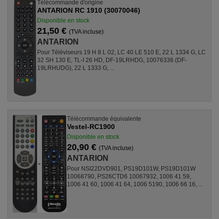
Télécommande d'origine
ANTARION RC 1910 (30070046)
Disponible en stock
21,50 €
(TVA incluse)
ANTARION
Pour Téléviseurs 19 H 8 L 02, LC 40 LE 510 E, 22 L 1334 G, LC
32 SH 130 E, TL-I 26 HD, DF-19LRHDG, 10076336 (DF-
19LRHUDG), 22 L 1333 G, ...
Télécommande équivalente
Vestel-RC1900
Disponible en stock
20,90 €
(TVA incluse)
ANTARION
Pour NSI22DVD901, PS19D101W, PS19D101W
10068790, PS26CTD6 10067932, 1006 41 59,
1006 41 60, 1006 41 64, 1006 5190, 1006 66 16, ...