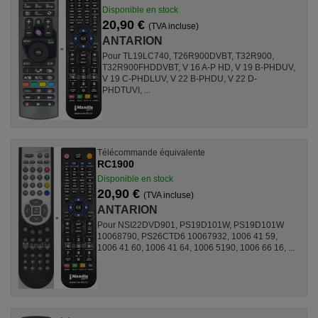
Disponible en stock
20,90 €
(TVA incluse)
ANTARION
Pour TL19LC740, T26R900DVBT, T32R900,
T32R900FHDDVBT, V 16 A-P HD, V 19 B-PHDUV,
V 19 C-PHDLUV, V 22 B-PHDU, V 22 D-
PHDTUVI, ...
Télécommande équivalente
RC1900
Disponible en stock
20,90 €
(TVA incluse)
ANTARION
Pour NSI22DVD901, PS19D101W, PS19D101W
10068790, PS26CTD6 10067932, 1006 41 59,
1006 41 60, 1006 41 64, 1006 5190, 1006 66 16, ...