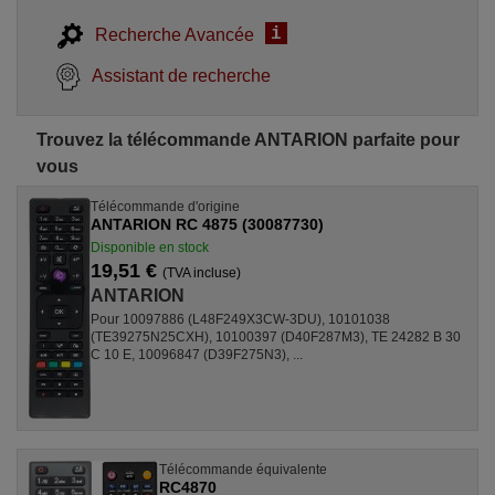
i
Recherche Avancée
Assistant de recherche
Trouvez la télécommande ANTARION parfaite pour
vous
Télécommande d'origine
ANTARION RC 4875 (30087730)
Disponible en stock
19,51 €
(TVA incluse)
ANTARION
Pour 10097886 (L48F249X3CW-3DU), 10101038
(TE39275N25CXH), 10100397 (D40F287M3), TE 24282 B 30
C 10 E, 10096847 (D39F275N3), ...
Télécommande équivalente
RC4870