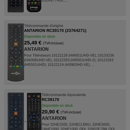
D32H277N3C, ...
Télécommande d'origine
ANTARION RC39170 (23764271)
Disponible en stock
25,49 €
(TVA incluse)
ANTARION
Pour Téléviseurs 10121126 (HI4001UHD-VE), 10133236
(HI4306UHD-VE), 10122263 (HI5501UHD-2), 10122263
(HI5501UHD), 10122124 (HI3903HD-VE), ...
Télécommande équivalente
RC39170
Disponible en stock
20,90 €
(TVA incluse)
ANTARION
Pour 32HE1500, 22HB21J06U, 32HE3000,
24HE1000, 32HE1000, ODL 32652F-TIW, ODL