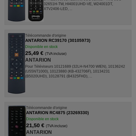
32651H-TW, HI4001UHD-VE, W24001DT,
XTV2406-LED, ...
Télécommande d'origine
ANTARION RC39170 (30105973)
Disponible en stock
25,49 €
(TVA incluse)
ANTARION
Pour Téléviseurs 10121689 (32LH-N4700 WIEN), 10136242
(U55NT1000), 10123880 (KB-432706F), 10134231
(B5020UHD), 10128791 (B4325FHD), ...
Télécommande d'origine
ANTARION RC4875 (23269330)
Disponible en stock
21,50 €
(TVA incluse)
ANTARION