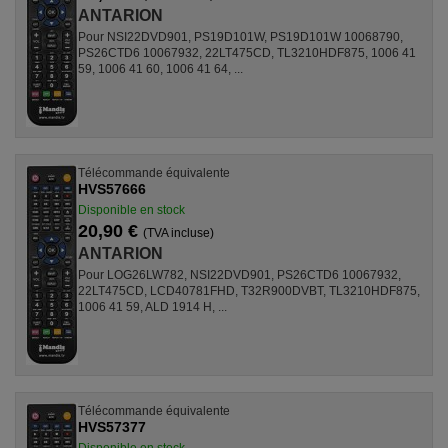
ANTARION
Pour NSI22DVD901, PS19D101W, PS19D101W 10068790,
PS26CTD6 10067932, 22LT475CD, TL3210HDF875, 1006 41
59, 1006 41 60, 1006 41 64, ...
Télécommande équivalente
HVS57666
Disponible en stock
20,90 €
(TVA incluse)
ANTARION
Pour LOG26LW782, NSI22DVD901, PS26CTD6 10067932,
22LT475CD, LCD40781FHD, T32R900DVBT, TL3210HDF875,
1006 41 59, ALD 1914 H, ...
Télécommande équivalente
HVS57377
Disponible en stock