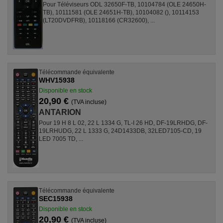
Pour Téléviseurs ODL 32650F-TB, 10104784 (OLE 24650H-
TB), 10111581 (OLE 24651H-TB), 10104082 (), 10114153
(LT20DVDFRB), 10118166 (CR32600), ...
Télécommande équivalente
WHV15938
Disponible en stock
20,90 €
(TVA incluse)
ANTARION
Pour 19 H 8 L 02, 22 L 1334 G, TL-I 26 HD, DF-19LRHDG, DF-
19LRHUDG, 22 L 1333 G, 24D1433DB, 32LED7105-CD, 19
LED 7005 TD, ...
Télécommande équivalente
SEC15938
Disponible en stock
20,90 €
(TVA incluse)