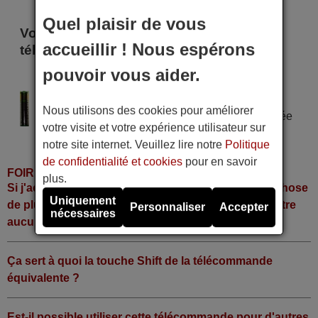
Quel plaisir de vous
Voici certains modèles qui utilisent cette
accueillir ! Nous espérons
télécommande
pouvoir vous aider.
ANIS ATVR
Alimentation : 2 piles type AAA
Nous utilisons des cookies pour améliorer
Pile alcaline type AAA LR06 tension 1,5 V utilisée
votre visite et votre expérience utilisateur sur
dans la grande majorité de télécommandes.
notre site internet. Veuillez lire notre
Politique
de confidentialité et cookies
pour en savoir
FOIRE AUX QUESTIONS
plus.
Si j'achète la télécommande, dois-je faire quelque chose
Uniquement
de plus ou fonctionne-t-elle directement sans y mettre
Personnaliser
Accepter
nécessaires
aucun code?
Ça sert à quoi la touche Shift de la télécommande
équivalente ?
Est-il possible utiliser cette télécommande pour d'autres