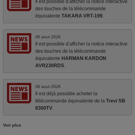
Il est possible d'afficher la notice interactive
mars 2026
des touches de la télécommande
Super Service
équivalente
TAKARA VRT-199
.
Mario,
AUTRICHE
06 aout 2026
Il est possible d'afficher la notice interactive
avril 2026
des touches de la télécommande
équivalente
HARMAN KARDON
Ravie de voir que ma commande effectuée a 13h30est
AVR230RDS
.
deja traitée et expédiée Je vous en remercie d’avance et
attend la réception Encore merci
Jacqueline,
06 aout 2026
FRANCE
Il est déjà possible acheter la
télécommande équivalente de la
Trevi SB
8300TV
.
mai 2026
Concerne la télécommande de remplacement pour le
Voir plus
vidéo projecteur Wimius P20. Un avis provisoire avait été
émis car le délai de 24h était dépassé, néanmoins j'ai