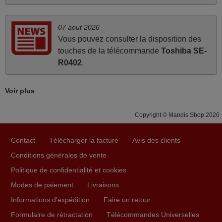
avril 2026
07 aout 2026
Ravie de voir que ma commande effectuée a 13h30est
Vous pouvez consulter la disposition des
deja traitée et expédiée Je vous en remercie d’avance et
touches de la télécommande
Toshiba SE-
attend la réception Encore merci
R0402
.
Jacqueline,
FRANCE
Voir plus
juin 2026
Copyright © Mandis Shop 2026
Parfait.. je recommande..!
Contact
Télécharger la facture
Avis des clients
Joel,
Conditions générales de vente
FRANCE
Politique de confidentialité et cookies
Modes de paiement
Livraisons
mars 2026
Informations d'expédition
Faire un retour
Tout bien.
Formulaire de rétractation
Télécommandes Universelles
Pascal,