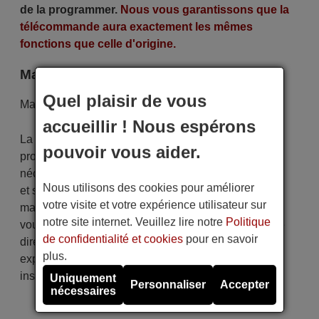
de la programmer.
Nous vous garantissons que la
télécommande aura exactement les mêmes
fonctions que celle d'origine.
Marque
Quel plaisir de vous
Marque:
AKIOS
accueillir ! Nous espérons
La télécommande est soigneusement expédiée
pouvoir vous aider.
protégée dans un emballage spécial avec les piles
nécessaires (si demandées). L'expédition est rapide
Nous utilisons des cookies pour améliorer
et sécurisée, garantissant qu'elle arrive entre vos
votre visite et votre expérience utilisateur sur
mains dans le délai de livraison indiqué. De plus,
notre site internet. Veuillez lire notre
Politique
vous recevrez la commodité de recevoir votre facture
de confidentialité et cookies
pour en savoir
directement par courrier électronique. Votre
plus.
expérience d'achat sera impeccable dès le premier
instant !
Uniquement
Personnaliser
Accepter
nécessaires