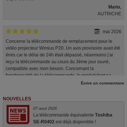
Mario,
AUTRICHE
mai 2026
Concerne la télécommande de remplacement pour le
vidéo projecteur Wimius P20. Un avis provisoire avait été
émis car le délai de 24h était dépassé, néanmoins j'ai
reçu la télécommande au cours du 3ème jour ouvré,
compatible avec mon besoin. Concernant la
fonctionnalité de la télécommande, le produit tient sa
promesse. Le document permet de connaître facilement
Écrire un commentaire
la fonction des différentes touches. De plus, elle est
directement utilisable moyennant l'insertion des 2 piles
NOUVELLES
fournies.
07 aout 2026
JEAN,
La télécommande équivalente
Toshiba
FRANCE
SE-R0402
est déjà disponible !