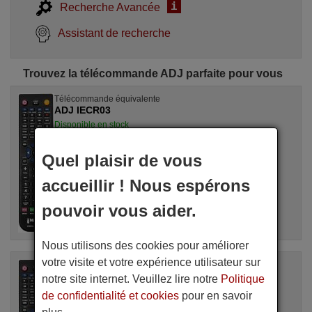
i
Recherche Avancée
Assistant de recherche
Trouvez la télécommande ADJ parfaite pour vous
Télécommande équivalente
ADJ IECR03
Disponible en stock
20,50 €
(TVA incluse)
ADJ
Quel plaisir de vous
Pour IECR 03
accueillir ! Nous espérons
pouvoir vous aider.
Nous utilisons des cookies pour améliorer
votre visite et votre expérience utilisateur sur
Télécommande équivalente
ADJ DVB-T10
notre site internet. Veuillez lire notre
Politique
Disponible en stock
de confidentialité et cookies
pour en savoir
20,50 €
(TVA incluse)