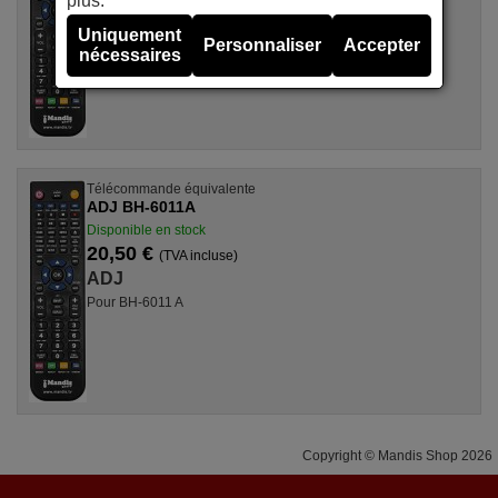
plus.
ADJ
Uniquement
Pour DVB-T 10
Personnaliser
Accepter
nécessaires
Télécommande équivalente
ADJ BH-6011A
Disponible en stock
20,50 €
(TVA incluse)
ADJ
Pour BH-6011 A
Copyright © Mandis Shop 2026