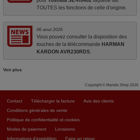
pour
Toshiba SE-R0402
laquelle fait
TOUTES les fonctions de celle d'origine.
mars 2026
Tout bien.
06 aout 2026
Vous pouvez consulter la disposition des
Pascal,
touches de la télécommande
HARMAN
FRANCE
KARDON AVR230RDS
.
juin 2026
Voir plus
Parfait.. je recommande..!
Joel,
Copyright © Mandis Shop 2026
FRANCE
Contact
Télécharger la facture
Avis des clients
Conditions générales de vente
avril 2026
Politique de confidentialité et cookies
Ravie de voir que ma commande effectuée a 13h30est
Modes de paiement
Livraisons
deja traitée et expédiée Je vous en remercie d’avance et
attend la réception Encore merci
Informations d'expédition
Faire un retour