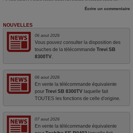
Concerne la télécommande de remplacement pour le
vidéo projecteur Wimius P20. Un avis provisoire avait été
Écrire un commentaire
émis car le délai de 24h était dépassé, néanmoins j'ai
reçu la télécommande au cours du 3ème jour ouvré,
NOUVELLES
compatible avec mon besoin. Concernant la
06 aout 2026
fonctionnalité de la télécommande, le produit tient sa
Vous pouvez consulter la disposition des
promesse. Le document permet de connaître facilement
touches de la télécommande
Trevi SB
la fonction des différentes touches. De plus, elle est
8300TV
.
directement utilisable moyennant l'insertion des 2 piles
fournies.
JEAN,
06 aout 2026
FRANCE
En vente la télécommande équivalente
pour
Trevi SB 8300TV
laquelle fait
TOUTES les fonctions de celle d'origine.
mars 2026
La telecommande fonctionne tres bien, et service rapide
super.
07 aout 2026
Frank,
En vente la télécommande équivalente
FRANCE