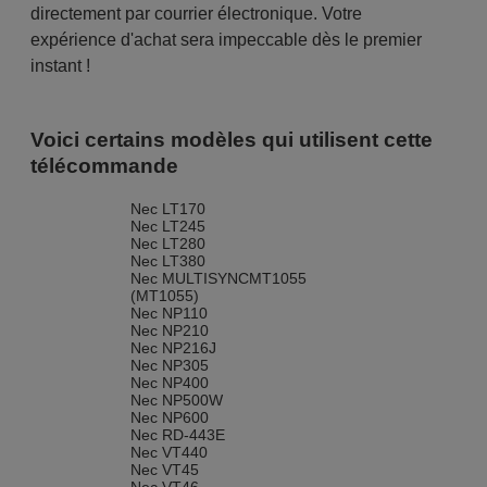
directement par courrier électronique. Votre
expérience d'achat sera impeccable dès le premier
instant !
Voici certains modèles qui utilisent cette
télécommande
Nec LT170
Nec LT245
Nec LT280
Nec LT380
Nec MULTISYNCMT1055
(MT1055)
Nec NP110
Nec NP210
Nec NP216J
Nec NP305
Nec NP400
Nec NP500W
Nec NP600
Nec RD-443E
Nec VT440
Nec VT45
Nec VT46