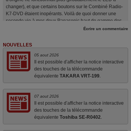
changer), et que certains boutons sur le Combiné Radio-
K7-DVD étaient inopérants. Voilà de quoi donner une
seconde vie à mes deux Panasonic haut de gamme des
années 90
Écrire un commentaire
Alain,
FRANCE
NOUVELLES
05 aout 2026
avril 2026
Il est possible d'afficher la notice interactive
des touches de la télécommande
Ravie de voir que ma commande effectuée a 13h30est
équivalente
TAKARA VRT-199
.
deja traitée et expédiée Je vous en remercie d’avance et
attend la réception Encore merci
Jacqueline,
07 aout 2026
FRANCE
Il est possible d'afficher la notice interactive
des touches de la télécommande
équivalente
Toshiba SE-R0402
.
juin 2026
Parfait.. je recommande..!