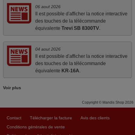
06 aout 2026
Joel,
Il est possible d'afficher la notice interactive
FRANCE
des touches de la télécommande
équivalente
Trevi SB 8300TV
.
mai 2026
Concerne la télécommande de remplacement pour le
04 aout 2026
vidéo projecteur Wimius P20. Un avis provisoire avait été
Il est possible d'afficher la notice interactive
émis car le délai de 24h était dépassé, néanmoins j'ai
des touches de la télécommande
reçu la télécommande au cours du 3ème jour ouvré,
équivalente
KR-16A
.
compatible avec mon besoin. Concernant la
fonctionnalité de la télécommande, le produit tient sa
promesse. Le document permet de connaître facilement
Voir plus
la fonction des différentes touches. De plus, elle est
directement utilisable moyennant l'insertion des 2 piles
Copyright © Mandis Shop 2026
fournies.
JEAN,
Contact
Télécharger la facture
Avis des clients
FRANCE
Conditions générales de vente