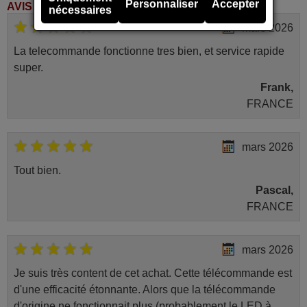
Personnaliser
Accepter
AVIS DES CLIENTS
nécessaires
mars 2026
La telecommande fonctionne tres bien, et service rapide
super.
Frank,
FRANCE
mars 2026
Tout bien.
Pascal,
FRANCE
mars 2026
Je suis très content de cet achat. Cette télécommande est
d'une efficacité étonnante. Alors que la télécommande
d'origine ne fonctionnait plus (probablement le LED à