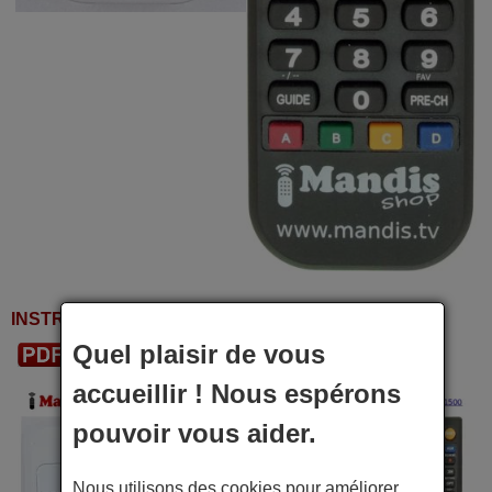
INSTRUCTIONS D'UTILISATION
Quel plaisir de vous
Télécharger le PDF
accueillir ! Nous espérons
pouvoir vous aider.
Nous utilisons des cookies pour améliorer