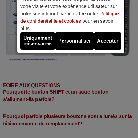
votre visite et votre expérience utilisateur sur
notre site internet. Veuillez lire notre
Politique
de confidentialité et cookies
pour en savoir
plus.
Uniquement
Personnaliser
Accepter
nécessaires
FOIRE AUX QUESTIONS
Pourquoi le bouton SHIFT et un autre bouton
s'allument-ils parfois?
Pourquoi parfois plusieurs boutons sont allumés sur la
télécommande de remplacement?