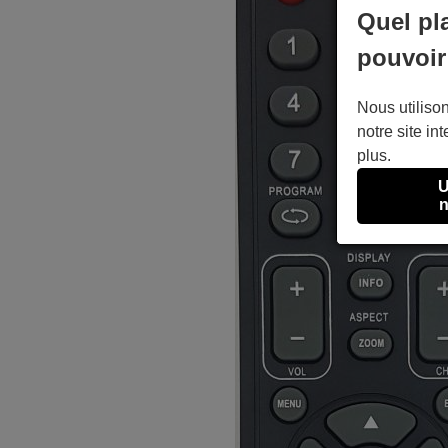
Quel pl
pouvoir
Nous utilison
notre site int
plus.
U
n