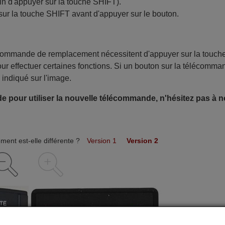
in d'appuyer sur la touche SHIFT).
sur la touche SHIFT avant d'appuyer sur le bouton.
écommande de remplacement nécessitent d'appuyer sur la touch
ur effectuer certaines fonctions. Si un bouton sur la télécomma
 indiqué sur l'image.
e pour utiliser la nouvelle télécommande, n'hésitez pas à 
ent est-elle différente ?
Version 1
Version 2