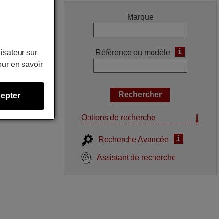
Marque
i
Référence ou modèle
lisateur sur
ur en savoir
epter
Options de recherche
i
Recherche Avancée
Assistant de recherche