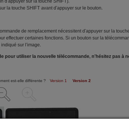
in d'appuyer sur la touche SHIFT).
sur la touche SHIFT avant d'appuyer sur le bouton.
écommande de remplacement nécessitent d'appuyer sur la touch
ur effectuer certaines fonctions. Si un bouton sur la télécomma
 indiqué sur l'image.
e pour utiliser la nouvelle télécommande, n'hésitez pas à 
ent est-elle différente ?
Version 1
Version 2