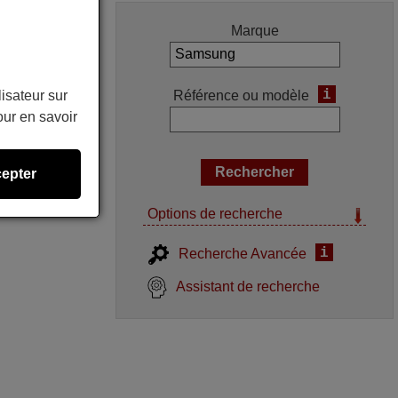
Marque
i
Référence ou modèle
lisateur sur
ur en savoir
epter
Options de recherche
i
Recherche Avancée
Assistant de recherche