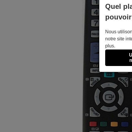
Quel pl
pouvoir
Nous utilison
notre site int
plus.
U
n