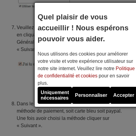
Quel plaisir de vous
accueillir ! Nous espérons
Veuillez accepter les conditions générales de vente
en cliquant sur « J’ai lu et j’accepte les Conditions
pouvoir vous aider.
Générales de Vente » et ensuite cliquer sur
« Suivant » pour continuer avec la commande.
Nous utilisons des cookies pour améliorer
votre visite et votre expérience utilisateur sur
notre site internet. Veuillez lire notre
Politique
de confidentialité et cookies
pour en savoir
plus.
Uniquement
Personnaliser
Accepter
nécessaires
Dans le suivant formulaire vous pouvez choisir la
méthode de paiement, soit carte bleu soit paypal.
Une fois avoir choisi la méthode cliquer sur
« Suivant ».