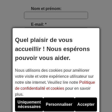
Nom et prénom:
E-mail: *
Quel plaisir de vous
Type d'appareil:
accueillir ! Nous espérons
Marque:
pouvoir vous aider.
Nous utilisons des cookies pour améliorer
Modèle:
votre visite et votre expérience utilisateur sur
notre site internet. Veuillez lire notre
Politique
Photo étiquette appareil:
de confidentialité et cookies
pour en savoir
plus.
Faites une photo avec votre téléphone portable
Uniquement
Personnaliser
Accepter
nécessaires
Référence de la