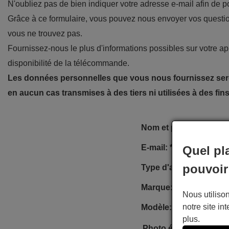
N'oubliez pas de bien indiquer votre adresse e-mail afin de p
Grâce à ce formulaire, vous pouvez nous envoyer vos questio
vous ne trouvez pas.
Fournissez-nous le plus d'informations possibles sur votre a
disponibilité de la télécommande.
Les données personnelles que vous nous fournissez sero
en aucun cas transmises à des tiers ni utilisées à des fins
Nom et prénom:
E-mail: *
Quel pl
pouvoir
Type d'appareil:
Marque:
Nous utilison
notre site int
Modèle:
plus.
Photo étiquette appare