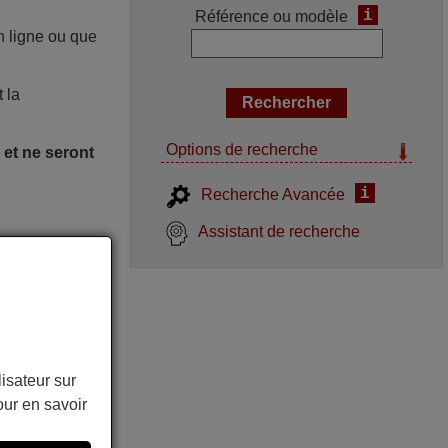
i
Référence ou modèle
n ligne ou que
 la
Options de recherche
et ne seront
i
Recherche Avancée
Assistant de recherche
lisateur sur
ur en savoir