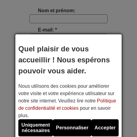
Nom et prénom:
E-mail: *
Quel plaisir de vous
Type d'appareil:
accueillir ! Nous espérons
Marque:
pouvoir vous aider.
Nous utilisons des cookies pour améliorer
Modèle:
votre visite et votre expérience utilisateur sur
notre site internet. Veuillez lire notre
Politique
Photo étiquette appareil:
de confidentialité et cookies
pour en savoir
plus.
Faites une photo avec votre téléphone portable
Uniquement
Personnaliser
Accepter
nécessaires
Référence de la