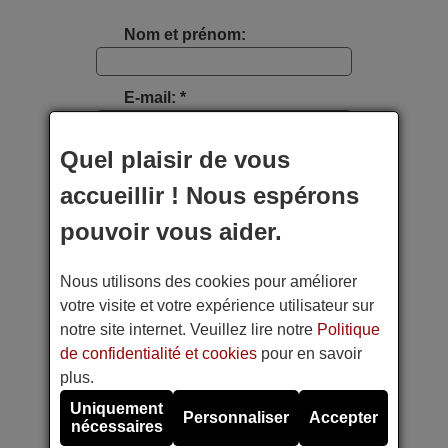
Nom et prénom:
E-mail: *
Quel plaisir de vous
Type d'appareil:
accueillir ! Nous espérons
Marque:
pouvoir vous aider.
Nous utilisons des cookies pour améliorer
Modèle:
votre visite et votre expérience utilisateur sur
notre site internet. Veuillez lire notre
Politique
Photo étiquette appareil:
de confidentialité et cookies
pour en savoir
plus.
Faites une photo avec votre téléphone portable
Uniquement
Personnaliser
Accepter
nécessaires
Référence de la