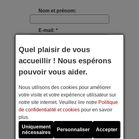
Nom et prénom:
E-mail: *
Quel plaisir de vous
Type d'appareil:
accueillir ! Nous espérons
Marque:
pouvoir vous aider.
Nous utilisons des cookies pour améliorer
Modèle:
votre visite et votre expérience utilisateur sur
notre site internet. Veuillez lire notre
Politique
Photo étiquette appareil:
de confidentialité et cookies
pour en savoir
plus.
Faites une photo avec votre téléphone portable
Uniquement
Personnaliser
Accepter
nécessaires
Référence de la