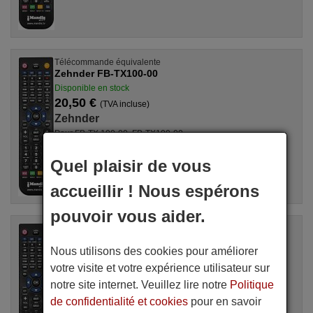
Télécommande équivalente
Zehnder FB-TX100-00
Disponible en stock
20,50 €
(TVA incluse)
Zehnder
Pour FB-TX 100-00, FB-TX100-00
Quel plaisir de vous
accueillir ! Nous espérons
pouvoir vous aider.
Télécommande équivalente
Zehnder ECO15
Nous utilisons des cookies pour améliorer
Disponible en stock
votre visite et votre expérience utilisateur sur
20,50 €
(TVA incluse)
notre site internet. Veuillez lire notre
Politique
Zehnder
Pour ECO 15
de confidentialité et cookies
pour en savoir