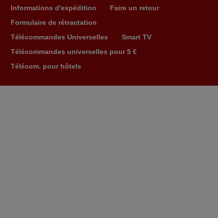
plus, elle est directement utilisable moyennant
Informations d'expédition
Faire un retour
l'insertion des 2 piles fournies.
Formulaire de rétractation
JEAN,
Télécommandes Universelles
Smart TV
FRANCE
Télécommandes universelles pour 5 €
Télécom. pour hôtels