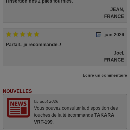
l'insertion des 2 piles fournies.
JEAN,
FRANCE
juin 2026
Parfait.. je recommande..!
Joel,
FRANCE
Écrire un commentaire
mars 2026
Je suis très content de cet achat. Cette
NOUVELLES
télécommande est d'une efficacité étonnante. Alors
05 aout 2026
que la télécommande d'origine ne fonctionnait plus
Vous pouvez consulter la disposition des
(probablement le LED à changer), et que certains
touches de la télécommande
TAKARA
boutons sur le Combiné Radio-K7-DVD étaient
VRT-199
.
inopérants. Voilà de quoi donner une seconde vie à
mes deux Panasonic haut de gamme des années 90