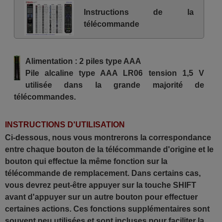
LG 32LV2500-ZA
Instructions de la
LG 37 LG 2000-ZA
LG 37 LG 3000-ZA
télécommande
LG 37 LG 5010-ZD
LG 37 LG 6000
LG 37 LH 4000
LG 37 LH 7020
Alimentation : 2 piles type AAA
LG 37 LK 430
LG 37 SL 8000-ZB
Pile alcaline type AAA LR06 tension 1,5 V
LG 37LG2000
utilisée dans la grande majorité de
LG 37LG3000
LG 37LG5000
télécommandes.
LG 37LG60
LG 37LH5010ZD
LG 37LH7000-ZC
INSTRUCTIONS D'UTILISATION
LG 42 LE 5500
LG 42 LE 8500 ZA
Ci-dessous, nous vous montrerons la correspondance
LG 42 LF 5700
LG 42 LG 2000-ZA
entre chaque bouton de la télécommande d'origine et le
LG 42 LG 3000-ZA
bouton qui effectue la même fonction sur la
LG 42 LG 5020-ZB
LG 42 LG 5030-ZE
télécommande de remplacement. Dans certains cas,
LG 42 LG 6000
vous devrez peut-être appuyer sur la touche SHIFT
LG 42 LH 5700
LG 42 LM 620 S
avant d'appuyer sur un autre bouton pour effectuer
LG 42 LM 660 S
certaines actions. Ces fonctions supplémentaires sont
LG 42 PQ 2000-ZA
LG 42 PQ 6000-ZA
souvent peu utilisées et sont incluses pour faciliter la