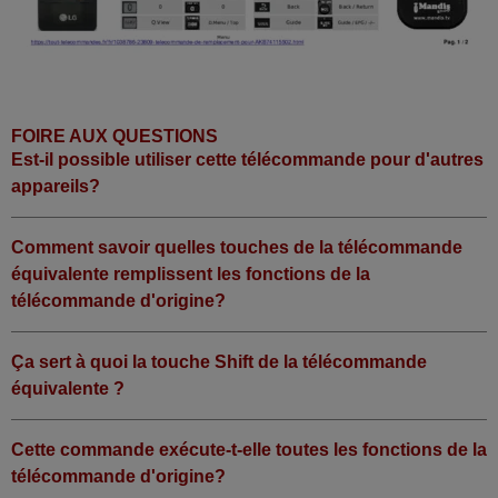
LG 47LV450U
LG 50PG60
LG 50PK760
(50PK760ZCBEULLJP)
LG 50PM9700
LG 55 LW 5500
LG 55LB650V
FOIRE AUX QUESTIONS
LG 60 PA 6500
LG 60 PS 4000-ZA
Est-il possible utiliser cette télécommande pour d'autres
LG 60PG70
appareils?
LG 60PV250ZABEBZLJP
LG M 2062 D / PZ
LG M2062D/PZ
LG M2450DPZMAEUWLUP
Comment savoir quelles touches de la télécommande
LG MKJ 61842701
équivalente remplissent les fonctions de la
LG MKJ42519618
télécommande d'origine?
Ça sert à quoi la touche Shift de la télécommande
équivalente ?
Cette commande exécute-t-elle toutes les fonctions de la
télécommande d'origine?