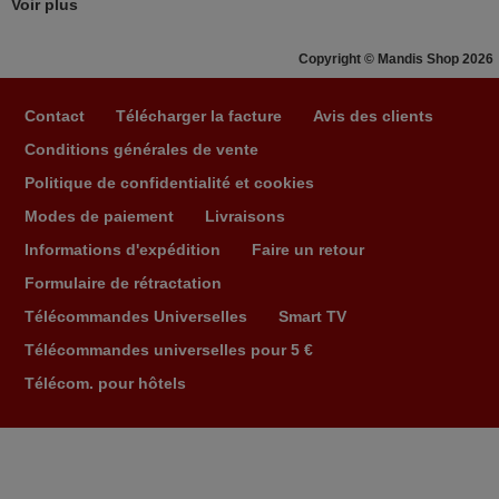
Voir plus
Ravie de voir que ma commande effectuée a 13h30est
deja traitée et expédiée Je vous en remercie d’avance
Copyright © Mandis Shop 2026
et attend la réception Encore merci
Jacqueline,
Contact
Télécharger la facture
Avis des clients
FRANCE
Conditions générales de vente
Politique de confidentialité et cookies
mars 2026
Modes de paiement
Livraisons
Super Service
Informations d'expédition
Faire un retour
Mario,
Formulaire de rétractation
AUTRICHE
Télécommandes Universelles
Smart TV
Télécommandes universelles pour 5 €
Télécom. pour hôtels