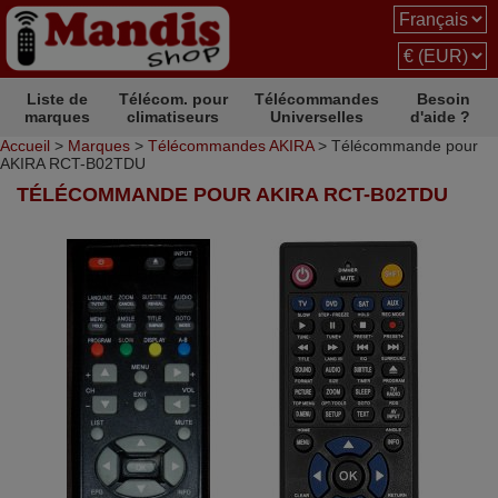
Liste de
Télécom. pour
Télécommandes
Besoin
marques
climatiseurs
Universelles
d'aide ?
Accueil
>
Marques
>
Télécommandes AKIRA
> Télécommande pour
AKIRA RCT-B02TDU
TÉLÉCOMMANDE POUR AKIRA RCT-B02TDU