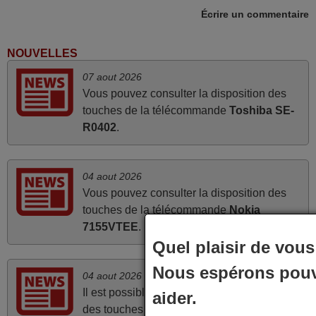
inopérants. Voilà de quoi donner une seconde vie à
Écrire un commentaire
mes deux Panasonic haut de gamme des années 90
Alain,
NOUVELLES
FRANCE
07 aout 2026
Vous pouvez consulter la disposition des
mai 2026
touches de la télécommande
Toshiba SE-
R0402
.
Concerne la télécommande de remplacement pour le
vidéo projecteur Wimius P20. Un avis provisoire avait
été émis car le délai de 24h était dépassé, néanmoins
04 aout 2026
j'ai reçu la télécommande au cours du 3ème jour
Vous pouvez consulter la disposition des
ouvré, compatible avec mon besoin. Concernant la
touches de la télécommande
Nokia
fonctionnalité de la télécommande, le produit tient sa
7155VTEE
.
promesse. Le document permet de connaître
Quel plaisir de vous 
facilement la fonction des différentes touches. De
plus, elle est directement utilisable moyennant
Nous espérons pouv
04 aout 2026
l'insertion des 2 piles fournies.
Il est possible d'afficher la notice interactive
aider.
JEAN,
des touches de la télécommande