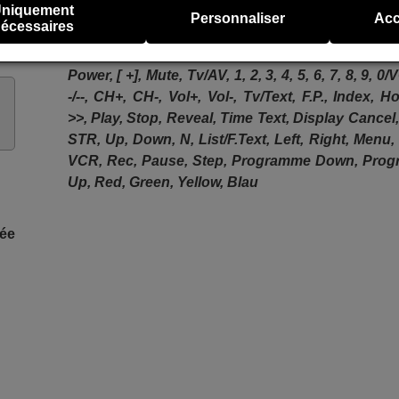
Panasonic TX-29AD3C
Panasonic TX-29AD3F
niquement
Personnaliser
Acc
écessaires
Cette télécommande remplit toutes les fonction
télécommande d'origine:
Power, [ +], Mute, Tv/AV, 1, 2, 3, 4, 5, 6, 7, 8, 9, 0
-/--, CH+, CH-, Vol+, Vol-, Tv/Text, F.P., Index, Ho
>>, Play, Stop, Reveal, Time Text, Display Cancel,
STR, Up, Down, N, List/F.Text, Left, Right, Menu
VCR, Rec, Pause, Step, Programme Down, Pro
Up, Red, Green, Yellow, Blau
sée