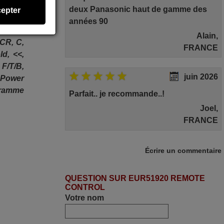
deux Panasonic haut de gamme des
epter
s de la
années 90
Alain,
/VCR, C,
FRANCE
ld, <<,
 F/T/B,
juin 2026
, Power
gramme
Parfait.. je recommande..!
Joel,
FRANCE
avril 2026
Écrire un commentaire
Ravie de voir que ma commande
QUESTION SUR EUR51920 REMOTE
effectuée a 13h30est deja traitée et
CONTROL
expédiée Je vous en remercie
Votre nom
d’avance et attend la réception Encore
merci