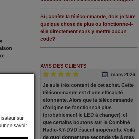
Si j'achète la télécommande, dois-je faire
quelque chose de plus ou fonctionne-t-
elle directement sans y mettre aucun
code?
i
raison
tre
AVIS DES CLIENTS
mars 2026
Je suis très content de cet achat. Cette
télécommande est d'une efficacité
FB
étonnante. Alors que la télécommande
C
d'origine ne fonctionnait plus
(probablement le LED à changer), et
lisateur sur
que certains boutons sur le Combiné
ur en savoir
Radio-K7-DVD étaient inopérants. Voilà
C
de quoi donner une seconde vie à mes