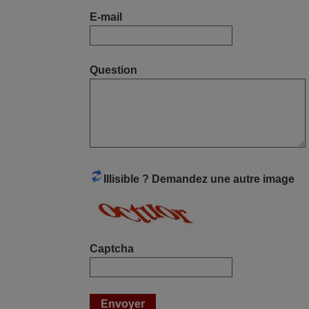
Jacqueline,
E-mail
FRANCE
mars 2026
Question
Tout bien.
Pascal,
FRANCE
mars 2026
Illisible ? Demandez une autre image
Super Service
Mario,
AUTRICHE
Captcha
mars 2026
La telecommande fonctionne tres bien,
et service rapide super.