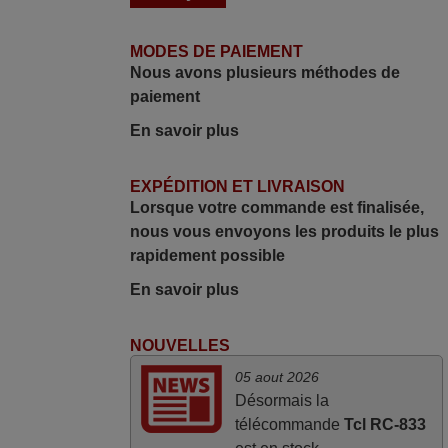
Frank,
FRANCE
MODES DE PAIEMENT
Nous avons plusieurs méthodes de
paiement
mai 2026
En savoir plus
Concerne la télécommande de
remplacement pour le vidéo projecteur
EXPÉDITION ET LIVRAISON
Wimius P20. Un avis provisoire avait
Lorsque votre commande est finalisée,
été émis car le délai de 24h était
nous vous envoyons les produits le plus
dépassé, néanmoins j'ai reçu la
rapidement possible
télécommande au cours du 3ème jour
ouvré, compatible avec mon besoin.
En savoir plus
Concernant la fonctionnalité de la
télécommande, le produit tient sa
NOUVELLES
promesse. Le document permet de
05 aout 2026
connaître facilement la fonction des
Désormais la
différentes touches. De plus, elle est
télécommande
Tcl RC-833
directement utilisable moyennant