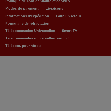
Politique de confidentialité et cookies
boutons sur le Combiné Radio-K7-DVD étaient
Modes de paiement
Livraisons
inopérants. Voilà de quoi donner une seconde vie à
mes deux Panasonic haut de gamme des années 90
Informations d'expédition
Faire un retour
Alain,
Formulaire de rétractation
FRANCE
Télécommandes Universelles
Smart TV
Télécommandes universelles pour 5 €
Télécom. pour hôtels