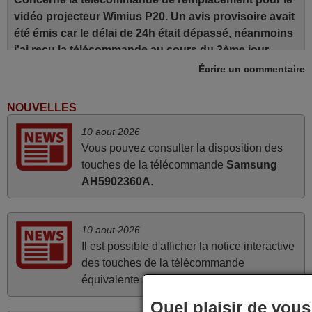
vidéo projecteur Wimius P20. Un avis provisoire avait
été émis car le délai de 24h était dépassé, néanmoins
j'ai reçu la télécommande au cours du 3ème jour
ouvré, compatible avec mon besoin. Concernant la
Écrire un commentaire
fonctionnalité de la télécommande, le produit tient sa
promesse. Le document permet de connaître
NOUVELLES
facilement la fonction des différentes touches. De
10 aout 2026
plus, elle est directement utilisable moyennant
Vous pouvez consulter la disposition des
l'insertion des 2 piles fournies.
touches de la télécommande
Samsung
JEAN,
AH5902360A
.
FRANCE
10 aout 2026
mars 2026
Il est possible d'afficher la notice interactive
Super Service
des touches de la télécommande
Mario,
équivalente
JEFF ROWLAND Stereo
.
AUTRICHE
Quel plaisir de vous 