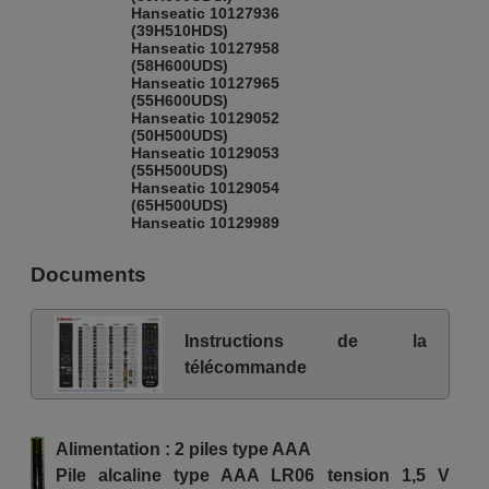
Hanseatic 10127936
(39H510HDS)
Hanseatic 10127958
(58H600UDS)
Hanseatic 10127965
(55H600UDS)
Hanseatic 10129052
(50H500UDS)
Hanseatic 10129053
(55H500UDS)
Hanseatic 10129054
(65H500UDS)
Hanseatic 10129989
(65H600UDS)
Hanseatic 10131805
Documents
(55H600UDS II)
SUNFEEL 31SU187SMB
Techwood 10120578
(H32T52C)
Instructions de la
Techwood 10123023 (T52C)
Techwood 10123023
télécommande
(U40T52C)
Techwood 10123407
(F39T52C)
Techwood 10124479
Alimentation : 2 piles type AAA
(F40T52D)
Techwood 10125988 (T52D)
Pile alcaline type AAA LR06 tension 1,5 V
Techwood 10125988