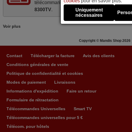
cookies
pour en savoir plus.
télécommande équivalente de la
Trevi SB
Alain,
8300TV
.
Uniquement
FRANCE
Person
nécessaires
Voir plus
mars 2026
Super Service
Copyright © Mandis Shop 2026
Mario,
AUTRICHE
Contact
Télécharger la facture
Avis des clients
Conditions générales de vente
avril 2026
Politique de confidentialité et cookies
Modes de paiement
Livraisons
Ravie de voir que ma commande effectuée a 13h30est
deja traitée et expédiée Je vous en remercie d’avance
Informations d'expédition
Faire un retour
et attend la réception Encore merci
Formulaire de rétractation
Jacqueline,
Télécommandes Universelles
Smart TV
FRANCE
Télécommandes universelles pour 5 €
Télécom. pour hôtels